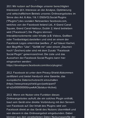
20.1. Wir nutzen auf Grundlage unserer berechtigten
Interessen (d.h. Interesse an der Analyse, Optimierung
und wirtschaftlichem Betrieb unseres Onlineangebotes im
Sinne des Art. 6 Abs. 1 lit. f. DSGVO) Social Plugins
(“Plugins”) des sozialen Netzwerkes facebook.com,
welches von der Facebook Ireland Ltd., 4 Grand Canal
Square, Grand Canal Harbour, Dublin 2, Irland betrieben
wird (“Facebook”). Die Plugins können
Interaktionselemente oder Inhalte (z.B. Videos, Grafiken
oder Textbeiträge) darstellen und sind an einem der
Facebook Logos erkennbar (weißes „f“ auf blauer Kachel,
den Begriffen “Like”, “Gefällt mir” oder einem „Daumen
hoch“-Zeichen) oder sind mit dem Zusatz “Facebook
Social Plugin” gekennzeichnet. Die Liste und das
Aussehen der Facebook Social Plugins kann hier
eingesehen werden:
https://developers.facebook.com/docs/plugins/.
20.2. Facebook ist unter dem Privacy-Shield-Abkommen
zertifiziert und bietet hierdurch eine Garantie, das
europäische Datenschutzrecht einzuhalten
(
https://www.privacyshield.gov/participant?
id=a2zt0000000GnywAAC&status=Active).
20.3. Wenn ein Nutzer eine Funktion dieses
Onlineangebotes aufruft, die ein solches Plugin enthält,
baut sein Gerät eine direkte Verbindung mit den Servern
von Facebook auf. Der Inhalt des Plugins wird von
Facebook direkt an das Gerät des Nutzers übermittelt und
von diesem in das Onlineangebot eingebunden. Dabei
können aus den verarbeiteten Daten Nutzungsprofile der