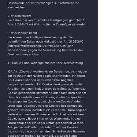
Beschwerde bei der zuständigen Aufsichtsbehörde
einzureichen.
8. Widerrufsrecht
Sie haben das Recht, erteilte Einwilligungen gem. Art. 7
Abs. 3 DSGVO mit Wirkung für die Zukunft zu widerrufen.
9. Widerspruchsrecht
Sie können der künftigen Verarbeitung der Sie
betreffenden Daten nach Maßgabe des Art. 21 DSGVO
jederzeit widersprechen. Der Widerspruch kann
insbesondere gegen die Verarbeitung für Zwecke der
Direktwerbung erfolgen.
10. Cookies und Widerspruchsrecht bei Direktwerbung
10.1. Als „Cookies“ werden kleine Dateien bezeichnet, die
auf Rechnern der Nutzer gespeichert werden. Innerhalb
der Cookies können unterschiedliche Angaben
gespeichert werden. Ein Cookie dient primär dazu, die
Angaben zu einem Nutzer (bzw. dem Gerät auf dem das
Cookie gespeichert ist) während oder auch nach seinem
Besuch innerhalb eines Onlineangebotes zu speichern.
Als temporäre Cookies, bzw. „Session-Cookies“ oder
„transiente Cookies“, werden Cookies bezeichnet, die
gelöscht werden, nachdem ein Nutzer ein Onlineangebot
verlässt und seinen Browser schließt. In einem solchen
Cookie kann z.B. der Inhalt eines Warenkorbs in einem
Onlineshop oder ein Login-Status gespeichert werden.
Als „permanent“ oder „persistent“ werden Cookies
bezeichnet, die auch nach dem Schließen des Browsers
gespeichert bleiben. So kann z.B. der Login-Status