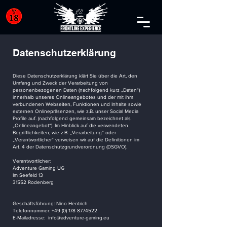
Datenschutzerklärung
Diese Datenschutzerklärung klärt Sie über die Art, den
Umfang und Zweck der Verarbeitung von
personenbezogenen Daten (nachfolgend kurz „Daten“)
innerhalb unseres Onlineangebotes und der mit ihm
verbundenen Webseiten, Funktionen und Inhalte sowie
externen Onlinepräsenzen, wie z.B. unser Social Media
Profile auf. (nachfolgend gemeinsam bezeichnet als
„Onlineangebot“). Im Hinblick auf die verwendeten
Begrifflichkeiten, wie z.B. „Verarbeitung“ oder
„Verantwortlicher“ verweisen wir auf die Definitionen im
Art. 4 der Datenschutzgrundverordnung (DSGVO).
Verantwortlicher:
Adventure Gaming UG
Im Seefeld 13
31552 Rodenberg
Geschäftsführung: Nino Hentrich
Telefonnummer:
+49 (0) 178 8774522
E-Mailadresse: info@adventure-gaming.eu