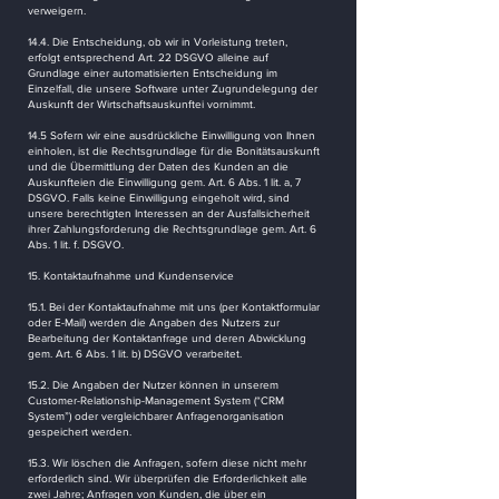
verweigern.
14.4. Die Entscheidung, ob wir in Vorleistung treten,
erfolgt entsprechend Art. 22 DSGVO alleine auf
Grundlage einer automatisierten Entscheidung im
Einzelfall, die unsere Software unter Zugrundelegung der
Auskunft der Wirtschaftsauskunftei vornimmt.
14.5 Sofern wir eine ausdrückliche Einwilligung von Ihnen
einholen, ist die Rechtsgrundlage für die Bonitätsauskunft
und die Übermittlung der Daten des Kunden an die
Auskunfteien die Einwilligung gem. Art. 6 Abs. 1 lit. a, 7
DSGVO. Falls keine Einwilligung eingeholt wird, sind
unsere berechtigten Interessen an der Ausfallsicherheit
ihrer Zahlungsforderung die Rechtsgrundlage gem. Art. 6
Abs. 1 lit. f. DSGVO.
15. Kontaktaufnahme und Kundenservice
15.1. Bei der Kontaktaufnahme mit uns (per Kontaktformular
oder E-Mail) werden die Angaben des Nutzers zur
Bearbeitung der Kontaktanfrage und deren Abwicklung
gem. Art. 6 Abs. 1 lit. b) DSGVO verarbeitet.
15.2. Die Angaben der Nutzer können in unserem
Customer-Relationship-Management System (“CRM
System”) oder vergleichbarer Anfragenorganisation
gespeichert werden.
15.3. Wir löschen die Anfragen, sofern diese nicht mehr
erforderlich sind. Wir überprüfen die Erforderlichkeit alle
zwei Jahre; Anfragen von Kunden, die über ein