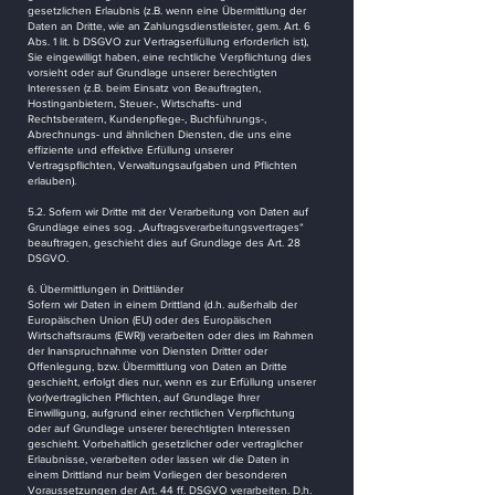
gesetzlichen Erlaubnis (z.B. wenn eine Übermittlung der
Daten an Dritte, wie an Zahlungsdienstleister, gem. Art. 6
Abs. 1 lit. b DSGVO zur Vertragserfüllung erforderlich ist),
Sie eingewilligt haben, eine rechtliche Verpflichtung dies
vorsieht oder auf Grundlage unserer berechtigten
Interessen (z.B. beim Einsatz von Beauftragten,
Hostinganbietern, Steuer-, Wirtschafts- und
Rechtsberatern, Kundenpflege-, Buchführungs-,
Abrechnungs- und ähnlichen Diensten, die uns eine
effiziente und effektive Erfüllung unserer
Vertragspflichten, Verwaltungsaufgaben und Pflichten
erlauben).
5.2. Sofern wir Dritte mit der Verarbeitung von Daten auf
Grundlage eines sog. „Auftragsverarbeitungsvertrages“
beauftragen, geschieht dies auf Grundlage des Art. 28
DSGVO.
6. Übermittlungen in Drittländer
Sofern wir Daten in einem Drittland (d.h. außerhalb der
Europäischen Union (EU) oder des Europäischen
Wirtschaftsraums (EWR)) verarbeiten oder dies im Rahmen
der Inanspruchnahme von Diensten Dritter oder
Offenlegung, bzw. Übermittlung von Daten an Dritte
geschieht, erfolgt dies nur, wenn es zur Erfüllung unserer
(vor)vertraglichen Pflichten, auf Grundlage Ihrer
Einwilligung, aufgrund einer rechtlichen Verpflichtung
oder auf Grundlage unserer berechtigten Interessen
geschieht. Vorbehaltlich gesetzlicher oder vertraglicher
Erlaubnisse, verarbeiten oder lassen wir die Daten in
einem Drittland nur beim Vorliegen der besonderen
Voraussetzungen der Art. 44 ff. DSGVO verarbeiten. D.h.