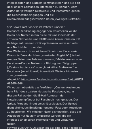
Interessenten und Nutzern kommunizieren und sie dort
über unsere Leistungen informieren zu können. Beim
Aufruf der jeweiligen Netzwerke und Plattformen gelten
die Geschäftsbedingungen und die
Datenverarbeitungsrichtlinien deren jeweiligen Betreiber.
17.2 Soweit nicht anders im Rahmen unserer
Datenschutzerklärung angegeben, verarbeiten wir die
Daten der Nutzer sofern diese mit uns innerhalb der
sozialen Netzwerke und Plattformen kommunizieren, z.B.
Beiträge auf unseren Onlinepräsenzen verfassen oder
uns Nachrichten zusenden..
Des Weiteren nutzen wir beim Einsatz des Facebook-
Pixels die Zusatzfunktion „erweiterter Abgleich“ (hierbei
werden Daten wie Telefonnummern, E-Mailadressen oder
Facebook-IDs der Nutzer) zur Bildung von Zielgruppen
(„Custom Audiences“ oder „Look Alike Audiences“) an
Facebook (verschlüsselt) übermittelt. Weitere Hinweise
zum „erweiterten
Abgleich“:
https://www.facebook.com/business/help/611774
685654668
).
Wir nutzen ebenfalls das Verfahren „Custom Audiences
from File“ des sozialen Netzwerks Facebook, Inc. In
diesem Fall werden die E-Mail-Adressen der
Newsletterempfänger bei Facebook hochgeladen. Der
Upload-Vorgang findet verschlüsselt statt. Der Upload
dient alleine, um Empfänger unserer Facebook-Anzeigen
zu bestimmen. Wir möchten damit sicherstellen, dass die
Anzeigen nur Nutzern angezeigt werden, die ein
Interesse an unseren Informationen und Leistungen
haben.
Hinweis zum Opt-Out: Beachten Sie bitte, dass Facebook