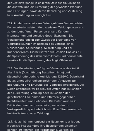
der Bestellvorgänge in unserem Onlineshop, um ihnen
die Auswahl und die Bestellung der gewählten Produkte
und Leistungen, sowie deren Bezahlung und Zustellung,
bzw. Ausführung zu ermöglichen.
12.2. Zu den verarbeiteten Daten gehören Bestandsdaten,
Kommunikationsdaten, Vertragsdaten, Zahlungsdaten und
zu den betroffenen Personen unsere Kunden,
Interessenten und sonstige Geschäftspartner. Die
Verarbeitung erfolgt zum Zweck der Erbringung von
Vertragsleistungen im Rahmen des Betriebs eines
Onlineshops, Abrechnung, Auslieferung und der
Kundenservices. Hierbei setzen wir Session Cookies für
die Speicherung des Warenkorb-Inhalts und permanente
Cookies für die Speicherung des Login-Status ein.
12.3. Die Verarbeitung erfolgt auf Grundlage des Art. 6
Abs. 1 lit. b (Durchführung Bestellvorgänge) und c
(Gesetzlich erforderliche Archivierung) DSGVO. Dabei sind
die als erforderlich gekennzeichneten Angaben zur
Begründung und Erfüllung des Vertrages erforderlich. Die
Daten offenbaren wir gegenüber Dritten nur im Rahmen
der Auslieferung, Zahlung oder im Rahmen der
gesetzlichen Erlaubnisse und Pflichten gegenüber
Rechtsberatern und Behörden. Die Daten werden in
Drittländern nur dann verarbeitet, wenn dies zur
Vertragserfüllung erforderlich ist (z.B. auf Kundenwunsch
bei Auslieferung oder Zahlung).
12.4. Nutzer können optional ein Nutzerkonto anlegen,
indem sie insbesondere ihre Bestellungen einsehen
können. Im Rahmen der Registrierung, werden die