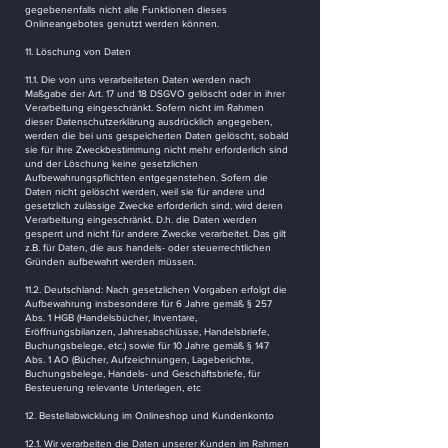
gegebenenfalls nicht alle Funktionen dieses
Onlineangebotes genutzt werden können.
11. Löschung von Daten
11.1. Die von uns verarbeiteten Daten werden nach
Maßgabe der Art. 17 und 18 DSGVO gelöscht oder in ihrer
Verarbeitung eingeschränkt. Sofern nicht im Rahmen
dieser Datenschutzerklärung ausdrücklich angegeben,
werden die bei uns gespeicherten Daten gelöscht, sobald
sie für ihre Zweckbestimmung nicht mehr erforderlich sind
und der Löschung keine gesetzlichen
Aufbewahrungspflichten entgegenstehen. Sofern die
Daten nicht gelöscht werden, weil sie für andere und
gesetzlich zulässige Zwecke erforderlich sind, wird deren
Verarbeitung eingeschränkt. D.h. die Daten werden
gesperrt und nicht für andere Zwecke verarbeitet. Das gilt
z.B. für Daten, die aus handels- oder steuerrechtlichen
Gründen aufbewahrt werden müssen.
11.2. Deutschland: Nach gesetzlichen Vorgaben erfolgt die
Aufbewahrung insbesondere für 6 Jahre gemäß § 257
Abs. 1 HGB (Handelsbücher, Inventare,
Eröffnungsbilanzen, Jahresabschlüsse, Handelsbriefe,
Buchungsbelege, etc.) sowie für 10 Jahre gemäß § 147
Abs. 1 AO (Bücher, Aufzeichnungen, Lageberichte,
Buchungsbelege, Handels- und Geschäftsbriefe, für
Besteuerung relevante Unterlagen, etc
12. Bestellabwicklung im Onlineshop und Kundenkonto
12.1. Wir verarbeiten die Daten unserer Kunden im Rahmen