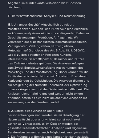
Angaben im Kundenkonto verbleiben bis zu dessen
Löschung.
13. Betriebswirtschaftliche Analysen und Marktforschung
13.1. Um unser Geschäft wirtschaftlich betreiben,
Markttendenzen, Kunden- und Nutzerwünsche erkennen
zu können, analysieren wir die uns vorliegenden Daten zu
Geschäftsvorgängen, Verträgen, Anfragen, etc. Wir
verarbeiten dabei Bestandsdaten, Kommunikationsdaten,
Vertragsdaten, Zahlungsdaten, Nutzungsdaten,
Metadaten auf Grundlage des Art. 6 Abs. 1 lit. f. DSGVO,
wobei zu den betroffenen Personen Kunden,
Interessenten, Geschäftspartner, Besucher und Nutzer
des Onlineangebotes gehören. Die Analysen erfolgen
zum Zweck Betriebswirtschaftliche Auswertungen, des
Marketings und der Marktforschung. Dabei können wir die
Profile der registrierten Nutzer mit Angaben z.B. zu deren
Kaufvorgängen berücksichtigen. Die Analysen dienen uns
zur Steigerung der Nutzerfreundlichkeit, der Optimierung
unseres Angebotes und der Betriebswirtschaftlichkeit. Die
Analysen dienen alleine uns und werden nicht extern
offenbart, sofern es sich nicht um anonyme Analysen mit
zusammengefassten Werten handelt.
13.2. Sofern diese Analysen oder Profile
personenbezogen sind, werden sie mit Kündigung der
Nutzer gelöscht oder anonymisiert, sonst nach zwei
Jahren ab Vertragsschluss. Im Übrigen werden die
gesamtbetriebswirtschaftlichen Analysen und allgemeine
Tendenzbestimmungen nach Möglichkeit anonym erstellt.
2. Die Prüfung der Bonität eines Kunden ist dann zulässig,