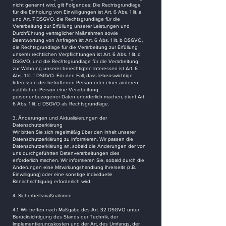
nicht genannt wird, gilt Folgendes: Die Rechtsgrundlage
für die Einholung von Einwilligungen ist Art. 6 Abs. 1 lit. a
und Art. 7 DSGVO, die Rechtsgrundlage für die
Verarbeitung zur Erfüllung unserer Leistungen und
Durchführung vertraglicher Maßnahmen sowie
Beantwortung von Anfragen ist Art. 6 Abs. 1 lit. b DSGVO,
die Rechtsgrundlage für die Verarbeitung zur Erfüllung
unserer rechtlichen Verpflichtungen ist Art. 6 Abs. 1 lit. c
DSGVO, und die Rechtsgrundlage für die Verarbeitung
zur Wahrung unserer berechtigten Interessen ist Art. 6
Abs. 1 lit. f DSGVO. Für den Fall, dass lebenswichtige
Interessen der betroffenen Person oder einer anderen
natürlichen Person eine Verarbeitung
personenbezogener Daten erforderlich machen, dient Art.
6 Abs. 1 lit. d DSGVO als Rechtsgrundlage.
3. Änderungen und Aktualisierungen der
Datenschutzerklärung
Wir bitten Sie sich regelmäßig über den Inhalt unserer
Datenschutzerklärung zu informieren. Wir passen die
Datenschutzerklärung an, sobald die Änderungen der von
uns durchgeführten Datenverarbeitungen dies
erforderlich machen. Wir informieren Sie, sobald durch die
Änderungen eine Mitwirkungshandlung Ihrerseits (z.B.
Einwilligung) oder eine sonstige individuelle
Benachrichtigung erforderlich wird.
4. Sicherheitsmaßnahmen
4.1. Wir treffen nach Maßgabe des Art. 32 DSGVO unter
Berücksichtigung des Stands der Technik, der
Implementierungskosten und der Art, des Umfangs, der