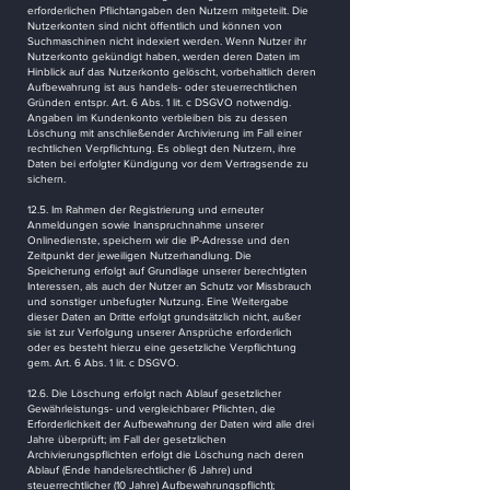
erforderlichen Pflichtangaben den Nutzern mitgeteilt. Die
Nutzerkonten sind nicht öffentlich und können von
Suchmaschinen nicht indexiert werden. Wenn Nutzer ihr
Nutzerkonto gekündigt haben, werden deren Daten im
Hinblick auf das Nutzerkonto gelöscht, vorbehaltlich deren
Aufbewahrung ist aus handels- oder steuerrechtlichen
Gründen entspr. Art. 6 Abs. 1 lit. c DSGVO notwendig.
Angaben im Kundenkonto verbleiben bis zu dessen
Löschung mit anschließender Archivierung im Fall einer
rechtlichen Verpflichtung. Es obliegt den Nutzern, ihre
Daten bei erfolgter Kündigung vor dem Vertragsende zu
sichern.
12.5. Im Rahmen der Registrierung und erneuter
Anmeldungen sowie Inanspruchnahme unserer
Onlinedienste, speichern wir die IP-Adresse und den
Zeitpunkt der jeweiligen Nutzerhandlung. Die
Speicherung erfolgt auf Grundlage unserer berechtigten
Interessen, als auch der Nutzer an Schutz vor Missbrauch
und sonstiger unbefugter Nutzung. Eine Weitergabe
dieser Daten an Dritte erfolgt grundsätzlich nicht, außer
sie ist zur Verfolgung unserer Ansprüche erforderlich
oder es besteht hierzu eine gesetzliche Verpflichtung
gem. Art. 6 Abs. 1 lit. c DSGVO.
12.6. Die Löschung erfolgt nach Ablauf gesetzlicher
Gewährleistungs- und vergleichbarer Pflichten, die
Erforderlichkeit der Aufbewahrung der Daten wird alle drei
Jahre überprüft; im Fall der gesetzlichen
Archivierungspflichten erfolgt die Löschung nach deren
Ablauf (Ende handelsrechtlicher (6 Jahre) und
steuerrechtlicher (10 Jahre) Aufbewahrungspflicht);