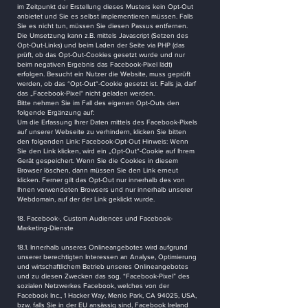
im Zeitpunkt der Erstellung dieses Musters kein Opt-Out
anbietet und Sie es selbst implementieren müssen. Falls
Sie es nicht tun, müssen Sie diesen Passus entfernen.
Die Umsetzung kann z.B. mittels Javascript (Setzen des
Opt-Out-Links) und beim Laden der Seite via PHP (das
prüft, ob das Opt-Out-Cookies gesetzt wurde und nur
beim negativen Ergebnis das Facebook-Pixel lädt)
erfolgen. Besucht ein Nutzer die Website, muss geprüft
werden, ob das “Opt-Out“-Cookie gesetzt ist. Falls ja, darf
das „Facebook-Pixel“ nicht geladen werden.
Bitte nehmen Sie im Fall des eigenen Opt-Outs den
folgende Ergänzung auf:
Um die Erfassung Ihrer Daten mittels des Facebook-Pixels
auf unserer Webseite zu verhindern, klicken Sie bitten
den folgenden Link: Facebook-Opt-Out Hinweis: Wenn
Sie den Link klicken, wird ein „Opt-Out“-Cookie auf Ihrem
Gerät gespeichert. Wenn Sie die Cookies in diesem
Browser löschen, dann müssen Sie den Link erneut
klicken. Ferner gilt das Opt-Out nur innerhalb des von
Ihnen verwendeten Browsers und nur innerhalb unserer
Webdomain, auf der der Link geklickt wurde.
18. Facebook-, Custom Audiences und Facebook-
Marketing-Dienste
18.1. Innerhalb unseres Onlineangebotes wird aufgrund
unserer berechtigten Interessen an Analyse, Optimierung
und wirtschaftlichem Betrieb unseres Onlineangebotes
und zu diesen Zwecken das sog. “Facebook-Pixel” des
sozialen Netzwerkes Facebook, welches von der
Facebook Inc., 1 Hacker Way, Menlo Park, CA 94025, USA,
bzw. falls Sie in der EU ansässig sind, Facebook Ireland