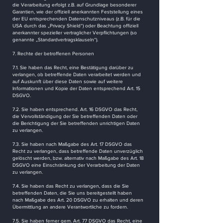
die Verarbeitung erfolgt z.B. auf Grundlage besonderer
Garantien, wie der offiziell anerkannten Feststellung eines
der EU entsprechenden Datenschutzniveaus (z.B. für die
USA durch das „Privacy Shield“) oder Beachtung offiziell
anerkannter spezieller vertraglicher Verpflichtungen (so
genannte „Standardvertragsklauseln“).
7. Rechte der betroffenen Personen
7.1. Sie haben das Recht, eine Bestätigung darüber zu
verlangen, ob betreffende Daten verarbeitet werden und
auf Auskunft über diese Daten sowie auf weitere
Informationen und Kopie der Daten entsprechend Art. 15
DSGVO.
7.2. Sie haben entsprechend. Art. 16 DSGVO das Recht,
die Vervollständigung der Sie betreffenden Daten oder
die Berichtigung der Sie betreffenden unrichtigen Daten
zu verlangen.
7.3. Sie haben nach Maßgabe des Art. 17 DSGVO das
Recht zu verlangen, dass betreffende Daten unverzüglich
gelöscht werden, bzw. alternativ nach Maßgabe des Art. 18
DSGVO eine Einschränkung der Verarbeitung der Daten
zu verlangen.
7.4. Sie haben das Recht zu verlangen, dass die Sie
betreffenden Daten, die Sie uns bereitgestellt haben
nach Maßgabe des Art. 20 DSGVO zu erhalten und deren
Übermittlung an andere Verantwortliche zu fordern.
7.5. Sie haben ferner gem. Art. 77 DSGVO das Recht, eine