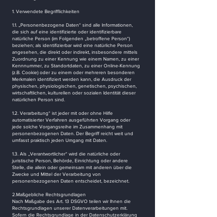
1. Verwendete Begrifflichkeiten
1.1. „Personenbezogene Daten“ sind alle Informationen,
die sich auf eine identifizierte oder identifizierbare
natürliche Person (im Folgenden „betroffene Person“)
beziehen; als identifizierbar wird eine natürliche Person
angesehen, die direkt oder indirekt, insbesondere mittels
Zuordnung zu einer Kennung wie einem Namen, zu einer
Kennnummer, zu Standortdaten, zu einer Online-Kennung
(z.B. Cookie) oder zu einem oder mehreren besonderen
Merkmalen identifiziert werden kann, die Ausdruck der
physischen, physiologischen, genetischen, psychischen,
wirtschaftlichen, kulturellen oder sozialen Identität dieser
natürlichen Person sind.
1.2. Verarbeitung“ ist jeder mit oder ohne Hilfe
automatisierter Verfahren ausgeführten Vorgang oder
jede solche Vorgangsreihe im Zusammenhang mit
personenbezogenen Daten. Der Begriff reicht weit und
umfasst praktisch jeden Umgang mit Daten.
1.3. Als „Verantwortlicher“ wird die natürliche oder
juristische Person, Behörde, Einrichtung oder andere
Stelle, die allein oder gemeinsam mit anderen über die
Zwecke und Mittel der Verarbeitung von
personenbezogenen Daten entscheidet, bezeichnet.
2.Maßgebliche Rechtsgrundlagen
Nach Maßgabe des Art. 13 DSGVO teilen wir Ihnen die
Rechtsgrundlagen unserer Datenverarbeitungen mit.
Sofern die Rechtsgrundlage in der Datenschutzerklärung