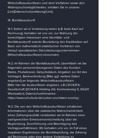
Wirtschaftsauskunfteien und dem Verfahren sowie den
Widerspruchsmöglichkeiten, erhalten Sie in unserer
[Link]Datenschutzerklärung[/Link].
14. Bonitätsauskunft
14.1. Sofern wir in Vorleistung treten (z.B. beim Kauf auf
Rechnung), behalten wir uns vor, zur Wahrung der
berechtigten Interessen eine Identitäts- und
Bonitätsauskunft zwecks Beurteilung des Kreditrisikos auf
Basis von mathematisch-statistischen Verfahren von
hierauf spezialisierten Dienstleistungsunternehmen
(Wirtschaftsauskunfteien) einzuholen.
14.2. Im Rahmen der Bonitätsauskunft, übermitteln wir die
folgenden personenbezogenen Daten des Kunden
(Name, Postadresse, Geburtsdatum, Angaben zur Art des
Vertrages, Bankverbindung [Bitte ggf. weitere Daten
angeben]) an folgende Wirtschaftsauskunfteien:
[Bitte hier die Auskunfteien angeben, z.B.:] SCHUFA-
Gesellschaft (SCHUFA Holding AG, Kormoranweg 5, 65201
Wiesbaden), Datenschutzhinweise:
https://www.schufa.de/de/ueber-uns/daten-scoring/.
14.3. Die von den Wirtschaftsauskunfteien erhaltenen
Informationen über die statistische Wahrscheinlichkeit
eines Zahlungsausfalls verarbeiten wir im Rahmen einer
sachgerechten Ermessensentscheidung über die
Begründung, Durchführung und Beendigung des
Vertragsverhältnisses. Wir behalten uns vor, im Fall eines
negativen Ergebnisses der Bonitätsprüfung, die Zahlung
auf Rechnung oder eine andere Vorleistung zu