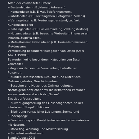
Arten der verarbeiteten Daten:
– Bestandsdaten (z.B., Namen, Adressen).
– Kontaktdaten (z.B., E-Mail, Telefonnummern).
– Inhaltsdaten (z.B., Texteingaben, Fotografien, Videos).
– Vertragsdaten (z.B., Vertragsgegenstand, Laufzeit,
Kundenkategorie).
– Zahlungsdaten (z.B., Bankverbindung, Zahlungshistorie).
– Nutzungsdaten (z.B., besuchte Webseiten, Interesse an
Inhalten, Zugriffszeiten).
– Meta-/Kommunikationsdaten (z.B., Geräte-Informationen,
IP-Adressen).
Verarbeitung besonderer Kategorien von Daten (Art. 9
Abs. 1 DSGVO):
Es werden keine besonderen Kategorien von Daten
verarbeitet.
Kategorien der von der Verarbeitung betroffenen
Personen:
– Kunden, Interessenten, Besucher und Nutzer des
Onlineangebotes, Geschäftspartner.
– Besucher und Nutzer des Onlineangebotes.
Nachfolgend bezeichnen wir die betroffenen Personen
zusammenfassend auch als „Nutzer“.
Zweck der Verarbeitung:
– Zurverfügungstellung des Onlineangebotes, seiner
Inhalte und Shop-Funktionen.
– Erbringung vertraglicher Leistungen, Service und
Kundenpflege.
– Beantwortung von Kontaktanfragen und Kommunikation
mit Nutzern.
– Marketing, Werbung und Marktforschung.
– Sicherheitsmaßnahmen.
Stand: August 2018