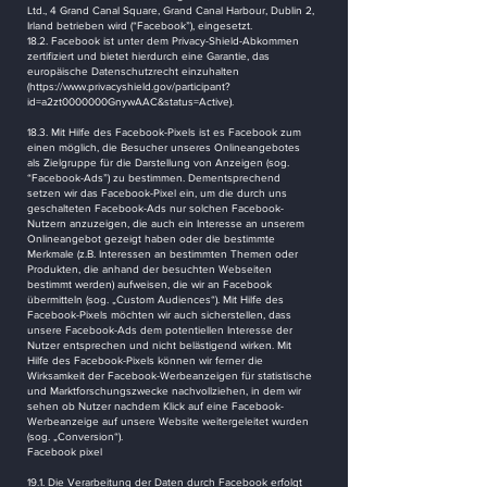
Ltd., 4 Grand Canal Square, Grand Canal Harbour, Dublin 2,
Irland betrieben wird (“Facebook”), eingesetzt.
18.2. Facebook ist unter dem Privacy-Shield-Abkommen
zertifiziert und bietet hierdurch eine Garantie, das
europäische Datenschutzrecht einzuhalten
(
https://www.privacyshield.gov/participant?
id=a2zt0000000GnywAAC&status=Active).
18.3. Mit Hilfe des Facebook-Pixels ist es Facebook zum
einen möglich, die Besucher unseres Onlineangebotes
als Zielgruppe für die Darstellung von Anzeigen (sog.
“Facebook-Ads”) zu bestimmen. Dementsprechend
setzen wir das Facebook-Pixel ein, um die durch uns
geschalteten Facebook-Ads nur solchen Facebook-
Nutzern anzuzeigen, die auch ein Interesse an unserem
Onlineangebot gezeigt haben oder die bestimmte
Merkmale (z.B. Interessen an bestimmten Themen oder
Produkten, die anhand der besuchten Webseiten
bestimmt werden) aufweisen, die wir an Facebook
übermitteln (sog. „Custom Audiences“). Mit Hilfe des
Facebook-Pixels möchten wir auch sicherstellen, dass
unsere Facebook-Ads dem potentiellen Interesse der
Nutzer entsprechen und nicht belästigend wirken. Mit
Hilfe des Facebook-Pixels können wir ferner die
Wirksamkeit der Facebook-Werbeanzeigen für statistische
und Marktforschungszwecke nachvollziehen, in dem wir
sehen ob Nutzer nachdem Klick auf eine Facebook-
Werbeanzeige auf unsere Website weitergeleitet wurden
(sog. „Conversion“).
Facebook pixel
19.1. Die Verarbeitung der Daten durch Facebook erfolgt