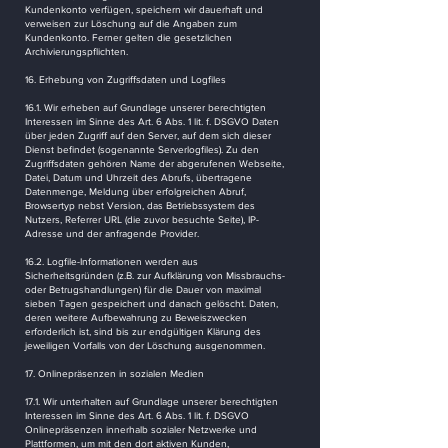
Kundenkonto verfügen, speichern wir dauerhaft und
verweisen zur Löschung auf die Angaben zum
Kundenkonto. Ferner gelten die gesetzlichen
Archivierungspflichten.
16. Erhebung von Zugriffsdaten und Logfiles
16.1. Wir erheben auf Grundlage unserer berechtigten
Interessen im Sinne des Art. 6 Abs. 1 lit. f. DSGVO Daten
über jeden Zugriff auf den Server, auf dem sich dieser
Dienst befindet (sogenannte Serverlogfiles). Zu den
Zugriffsdaten gehören Name der abgerufenen Webseite,
Datei, Datum und Uhrzeit des Abrufs, übertragene
Datenmenge, Meldung über erfolgreichen Abruf,
Browsertyp nebst Version, das Betriebssystem des
Nutzers, Referrer URL (die zuvor besuchte Seite), IP-
Adresse und der anfragende Provider.
16.2. Logfile-Informationen werden aus
Sicherheitsgründen (z.B. zur Aufklärung von Missbrauchs-
oder Betrugshandlungen) für die Dauer von maximal
sieben Tagen gespeichert und danach gelöscht. Daten,
deren weitere Aufbewahrung zu Beweiszwecken
erforderlich ist, sind bis zur endgültigen Klärung des
jeweiligen Vorfalls von der Löschung ausgenommen.
17. Onlinepräsenzen in sozialen Medien
17.1. Wir unterhalten auf Grundlage unserer berechtigten
Interessen im Sinne des Art. 6 Abs. 1 lit. f. DSGVO
Onlinepräsenzen innerhalb sozialer Netzwerke und
Plattformen, um mit den dort aktiven Kunden,