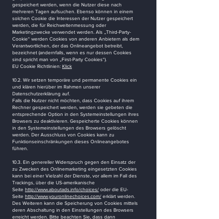
gespeichert werden, wenn die Nutzer diese nach
mehreren Tagen aufsuchen. Ebenso können in einem
solchen Cookie die Interessen der Nutzer gespeichert
werden, die für Reichweitenmessung oder
Marketingzwecke verwendet werden. Als „Third-Party-
Cookie“ werden Cookies von anderen Anbietern als dem
Verantwortlichen, der das Onlineangebot betreibt,
bezeichnet (andernfalls, wenn es nur dessen Cookies
sind spricht man von „First-Party Cookies“).
EU Cookie Richtlinien:
Klick
10.2. Wir setzen temporäre und permanente Cookies ein
und klären hierüber im Rahmen unserer
Datenschutzerklärung auf.
Falls die Nutzer nicht möchten, dass Cookies auf ihrem
Rechner gespeichert werden, werden sie gebeten die
entsprechende Option in den Systemeinstellungen ihres
Browsers zu deaktivieren. Gespeicherte Cookies können
in den Systemeinstellungen des Browsers gelöscht
werden. Der Ausschluss von Cookies kann zu
Funktionseinschränkungen dieses Onlineangebotes
führen.
10.3. Ein genereller Widerspruch gegen den Einsatz der
zu Zwecken des Onlinemarketing eingesetzten Cookies
kann bei einer Vielzahl der Dienste, vor allem im Fall des
Trackings, über die US-amerikanische
Seite
http://www.aboutads.info/choices/
oder die EU-
Seite
http://www.youronlinechoices.com/
erklärt werden.
Des Weiteren kann die Speicherung von Cookies mittels
deren Abschaltung in den Einstellungen des Browsers
erreicht werden. Bitte beachten Sie, dass dann