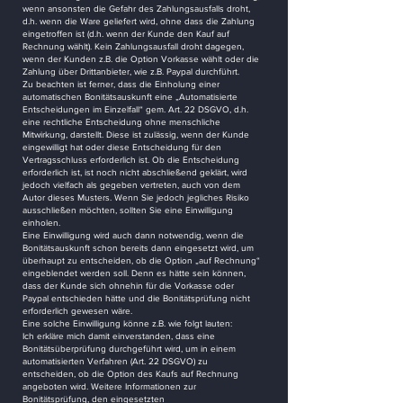
wenn ansonsten die Gefahr des Zahlungsausfalls droht,
d.h. wenn die Ware geliefert wird, ohne dass die Zahlung
eingetroffen ist (d.h. wenn der Kunde den Kauf auf
Rechnung wählt). Kein Zahlungsausfall droht dagegen,
wenn der Kunden z.B. die Option Vorkasse wählt oder die
Zahlung über Drittanbieter, wie z.B. Paypal durchführt.
Zu beachten ist ferner, dass die Einholung einer
automatischen Bonitätsauskunft eine „Automatisierte
Entscheidungen im Einzelfall“ gem. Art. 22 DSGVO, d.h.
eine rechtliche Entscheidung ohne menschliche
Mitwirkung, darstellt. Diese ist zulässig, wenn der Kunde
eingewilligt hat oder diese Entscheidung für den
Vertragsschluss erforderlich ist. Ob die Entscheidung
erforderlich ist, ist noch nicht abschließend geklärt, wird
jedoch vielfach als gegeben vertreten, auch von dem
Autor dieses Musters. Wenn Sie jedoch jegliches Risiko
ausschließen möchten, sollten Sie eine Einwilligung
einholen.
Eine Einwilligung wird auch dann notwendig, wenn die
Bonitätsauskunft schon bereits dann eingesetzt wird, um
überhaupt zu entscheiden, ob die Option „auf Rechnung“
eingeblendet werden soll. Denn es hätte sein können,
dass der Kunde sich ohnehin für die Vorkasse oder
Paypal entschieden hätte und die Bonitätsprüfung nicht
erforderlich gewesen wäre.
Eine solche Einwilligung könne z.B. wie folgt lauten:
Ich erkläre mich damit einverstanden, dass eine
Bonitätsüberprüfung durchgeführt wird, um in einem
automatisierten Verfahren (Art. 22 DSGVO) zu
entscheiden, ob die Option des Kaufs auf Rechnung
angeboten wird. Weitere Informationen zur
Bonitätsprüfung, den eingesetzten