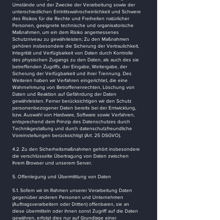
Umstände und der Zwecke der Verarbeitung sowie der
unterschiedlichen Eintrittswahrscheinlichkeit und Schwere
des Risikos für die Rechte und Freiheiten natürlicher
Personen, geeignete technische und organisatorische
Maßnahmen, um ein dem Risiko angemessenes
Schutzniveau zu gewährleisten; Zu den Maßnahmen
gehören insbesondere die Sicherung der Vertraulichkeit,
Integrität und Verfügbarkeit von Daten durch Kontrolle
des physischen Zugangs zu den Daten, als auch des sie
betreffenden Zugriffs, der Eingabe, Weitergabe, der
Sicherung der Verfügbarkeit und ihrer Trennung. Des
Weiteren haben wir Verfahren eingerichtet, die eine
Wahrnehmung von Betroffenenrechten, Löschung von
Daten und Reaktion auf Gefährdung der Daten
gewährleisten. Ferner berücksichtigen wir den Schutz
personenbezogener Daten bereits bei der Entwicklung,
bzw. Auswahl von Hardware, Software sowie Verfahren,
entsprechend dem Prinzip des Datenschutzes durch
Technikgestaltung und durch datenschutzfreundliche
Voreinstellungen berücksichtigt (Art. 25 DSGVO).
4.2. Zu den Sicherheitsmaßnahmen gehört insbesondere
die verschlüsselte Übertragung von Daten zwischen
Ihrem Browser und unserem Server.
5. Offenlegung und Übermittlung von Daten
5.1. Sofern wir im Rahmen unserer Verarbeitung Daten
gegenüber anderen Personen und Unternehmen
(Auftragsverarbeitern oder Dritten) offenbaren, sie an
diese übermitteln oder ihnen sonst Zugriff auf die Daten
gewähren, erfolgt dies nur auf Grundlage einer