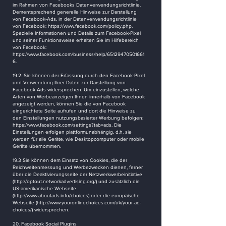
im Rahmen von Facebooks Datenverwendungsrichtlinie.
Dementsprechend generelle Hinweise zur Darstellung
von Facebook-Ads, in der Datenverwendungsrichtlinie
von Facebook:
https://www.facebook.com/policy.php.
Spezielle Informationen und Details zum Facebook-Pixel
und seiner Funktionsweise erhalten Sie im Hilfebereich
von Facebook:
https://www.facebook.com/business/help/65129470501661
6.
19.2. Sie können der Erfassung durch den Facebook-Pixel
und Verwendung Ihrer Daten zur Darstellung von
Facebook-Ads widersprechen. Um einzustellen, welche
Arten von Werbeanzeigen Ihnen innerhalb von Facebook
angezeigt werden, können Sie die von Facebook
eingerichtete Seite aufrufen und dort die Hinweise zu
den Einstellungen nutzungsbasierter Werbung befolgen:
https://www.facebook.com/settings?tab=ads.
Die
Einstellungen erfolgen plattformunabhängig, d.h. sie
werden für alle Geräte, wie Desktopcomputer oder mobile
Geräte übernommen.
19.3 Sie können dem Einsatz von Cookies, die der
Reichweitenmessung und Werbezwecken dienen, ferner
über die Deaktivierungsseite der Netzwerkwerbeinitiative
(
http://optout.networkadvertising.org/)
und zusätzlich die
US-amerikanische Webseite
(
http://www.aboutads.info/choices)
oder die europäische
Webseite (
http://www.youronlinechoices.com/uk/your-ad-
choices/)
widersprechen.
20. Facebook Social Plugins