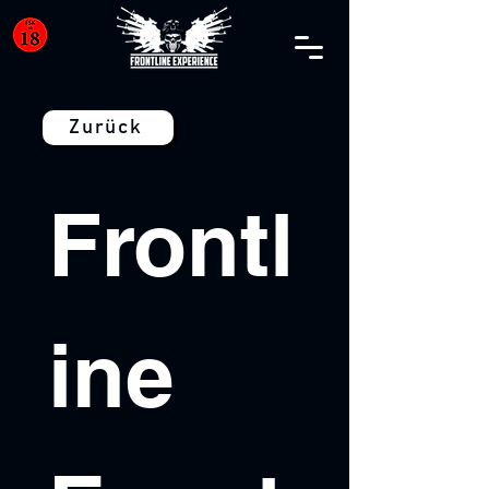
Zurück
Frontl
ine 