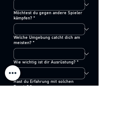
Möchtest du gegen andere Spieler
kämpfen?
*
Welche Umgebung catcht dich am
meisten?
*
Wie wichtig ist dir Ausrüstung?
*
Hast du Erfahrung mit solchen
Events?
*
Was ist deine Persönlichkeit im
Spiel?
*
Wie möchtest du dich fühlen?
*