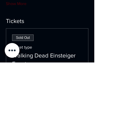
Show More
Tickets
Sold Out
Ticket type
Walking Dead Einsteiger
Event
More info
Price
€299.00
MwSt.
+€7.48 ticket service
included
fee
This event is sold out