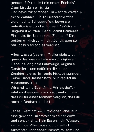
gemacht? Du suchst ein neues Erlebnis?
Dann bist du hier richtig.
Und bevor wir anfangen: Ja – echte Waffen &
echte Zombies. Ein Teil unserer Waffen
waren echte Schusswaffen, bevor sie
entmilitarisiert und auf unser LASR-System ©
umgebaut wurden. Genau damit trainieren
Einsatzkräfte. Und unsere Zombies? Die
beißen wirklich zu – nicht tödlich, aber so
real, dass niemand es vergisst.
Alles, was du (oben) im Trailer siehst, ist
genau das, was du bekommst: originale
Gebäude, originale Fahrzeuge, originale
Darsteller – und natürlich dieselben
Zombies, die auf fahrende Pickups springen.
Keine Tricks. Keine Show. Nur Realität im
Ausnahmezustand.
Wir sind keine Eventfirma. Wir erschaffen
Erlebnis-Designer, die so authentisch sind,
dass du für einen Moment vergisst, dass du
noch in Deutschland bist.
Jedes Event hat 2–3 Fraktionen, aber nur
eine gewinnt. Du startest mit einer Waffe –
und sonst nichts. Kein Essen, kein Wasser,
keine Infos. Alles musst du dir selbst
erkämpfen. Ihr handelt, kämpft, täuscht und